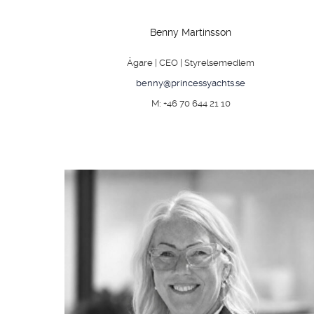
Benny Martinsson
Ägare | CEO | Styrelsemedlem
benny@princessyachts.se
M: +46 70 644 21 10