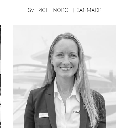
SVERIGE | NORGE | DANMARK
OM
BÅTAR
MARINOR
TJANSTER
NYHETER
EVENT
DESIGN STUDIO