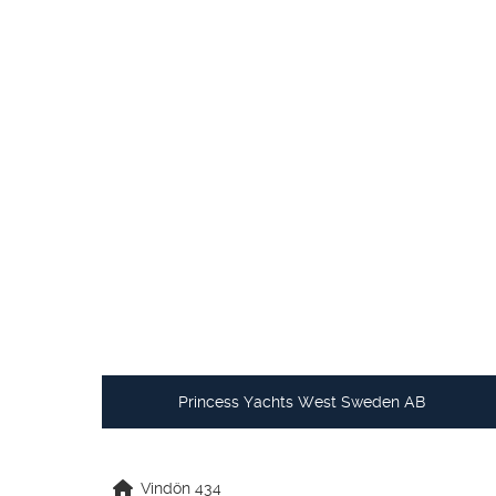
Princess Yachts West Sweden AB
Vindön 434