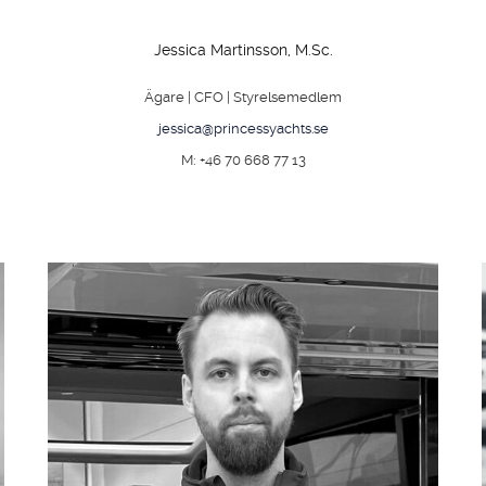
TILL SALU
Jessica Martinsson, M.Sc.
SHOP
Ägare | CFO | Styrelsemedlem
jessica@princessyachts.se
KONTAKT
M: +46 70 668 77 13