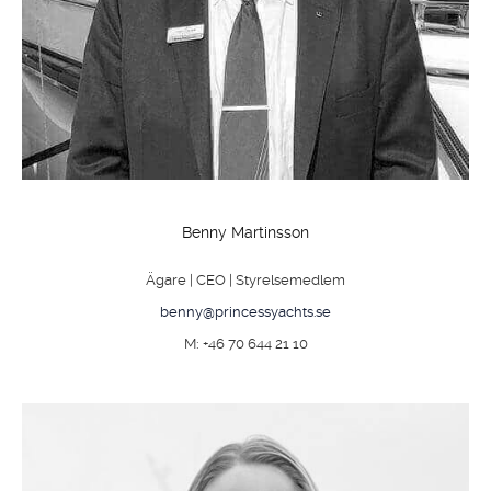
Benny Martinsson
Ägare | CEO | Styrelsemedlem
benny@princessyachts.se
M: +46 70 644 21 10