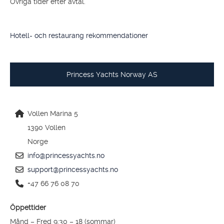
Övriga tider efter avtal.
Hotell- och restaurang rekommendationer
Princess Yachts Norway AS
Vollen Marina 5
1390 Vollen
Norge
info@princessyachts.no
support@princessyachts.no
+47 66 76 08 70
Öppettider
Månd – Fred 9:30 – 18 (sommar)