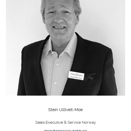
Stein Ulltveit-Moe
Sales Executive & Service Norway
stein@princessyachts.no