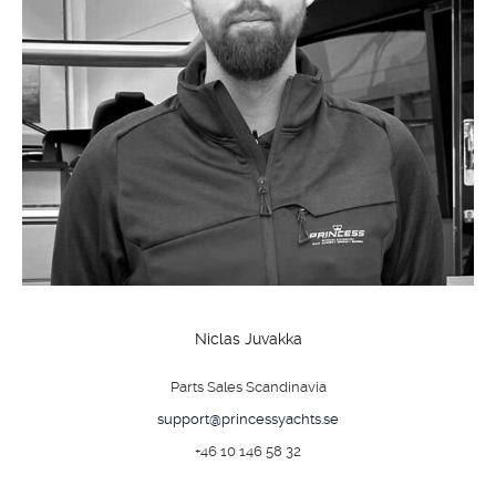
OM
BÅTAR
MARINOR
TJANSTER
Niclas Juvakka
NYHETER
Parts Sales Scandinavia
EVENT
support@princessyachts.se
+46 10 146 58 32
DESIGN STUDIO