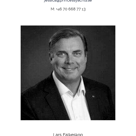
jessica@princessyachts.se
M: +46 70 668 77 13
Lars Falkeskog