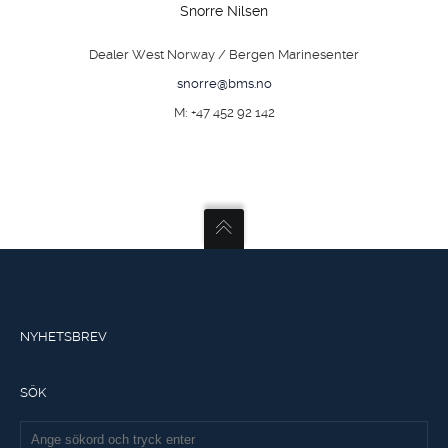
Snorre Nilsen
Dealer West Norway / Bergen Marinesenter
snorre@bms.no
M: +47 452 92 142
NYHETSBREV
SÖK