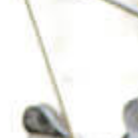
OM
BÅTAR
MARINOR
TJANSTER
NYHETER
EVENT