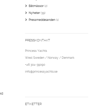
Båtmässor
(2)
Nyheter
(39)
Pressmeddelanden
(1)
PRESSKONTAKT
Princess Yachts
West Sweden / Norway / Denmark
+46 304-39090
info@princessyachts.se
ed
ETIKETTER