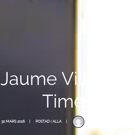
 Jaume Vilardell 
Times
30 MARS 2016
POSTAD I
ALLA
BY
JESSICA MARTINSSON