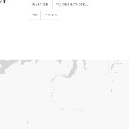
with-
FLYBRIGDE
PRINCESS BÅTMODELL
Y80
Y CLASS