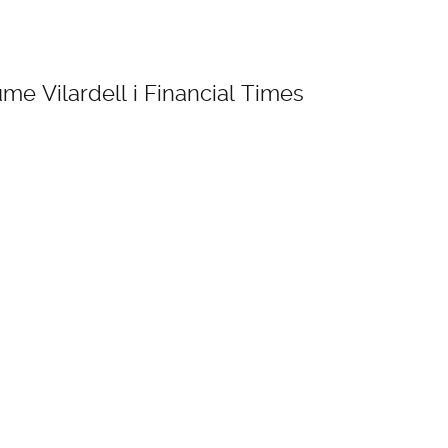
DESIGN STUDIO
TILL SALU
ume Vilardell i Financial Times
SHOP
KONTAKT