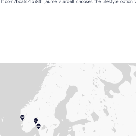
.ft.com/boats/101861-jaume-vilardell-chooses-the-lifestyle-option-