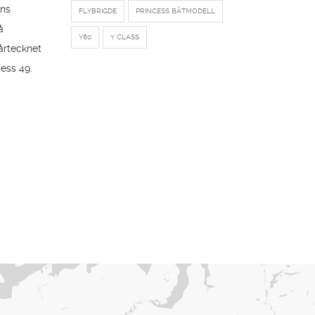
ens
FLYBRIGDE
PRINCESS BÅTMODELL
å
Y80
Y CLASS
årtecknet
cess 49.