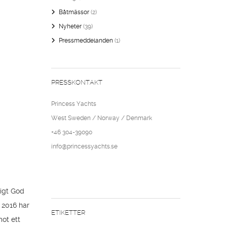
Båtmässor
(2)
Nyheter
(39)
Pressmeddelanden
(1)
PRESSKONTAKT
Princess Yachts
West Sweden / Norway / Denmark
+46 304-39090
info@princessyachts.se
tigt God
. 2016 har
ETIKETTER
mot ett