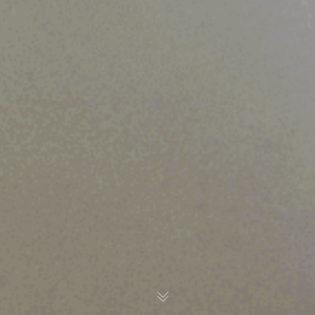
OM
BÅTAR
MARINOR
TJANSTER
NYHETER
EVENT