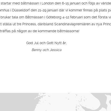
 startar med båtmässan i London den 6-15 januari och följs av värld
mhus i Düsseldorf den 21-29 januari där vi kommer finnas på plats p
 brukar tala om Båtmässan i Göteborg 4-12 februari som det första v
tt ställa ut tre Princess, däribland Scandinaviapremiären av nya Prin
t träffas på någon av de kommande båtmässorna!
God Jul och Gott Nytt år,
Benny och Jessica