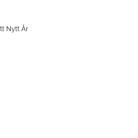
DESIGN STUDIO
TILL SALU
t Nytt År
SHOP
KONTAKT