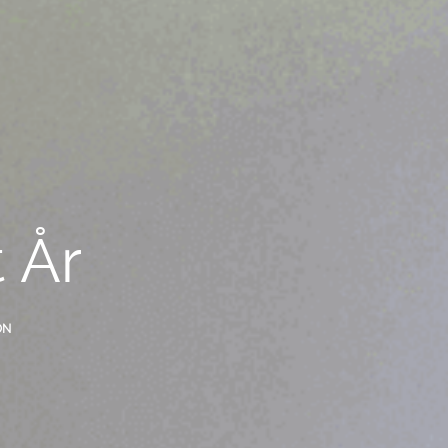
 År
ON