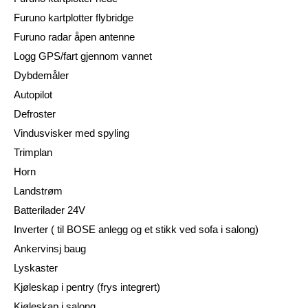
Furuno kartplotter flybridge
Furuno radar åpen antenne
Logg GPS/fart gjennom vannet
Dybdemåler
Autopilot
Defroster
Vindusvisker med spyling
Trimplan
Horn
Landstrøm
Batterilader 24V
Inverter ( til BOSE anlegg og et stikk ved sofa i salong)
Ankervinsj baug
Lyskaster
Kjøleskap i pentry (frys integrert)
Kjøleskap i salong