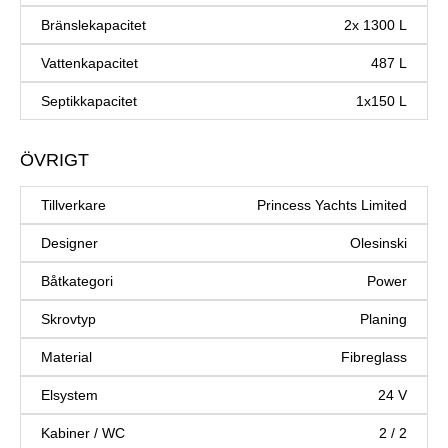
Bränslekapacitet
2x 1300 L
Vattenkapacitet
487 L
Septikkapacitet
1x150 L
ÖVRIGT
Tillverkare
Princess Yachts Limited
Designer
Olesinski
Båtkategori
Power
Skrovtyp
Planing
Material
Fibreglass
Elsystem
24 V
Kabiner / WC
2 / 2