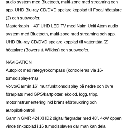
audio system med Bluetooth, multi-zone med streaming och
app. UHD Blu-ray CD/DVD spelare kopplad till Focal högtalare
(2) och subwoofer.
Masterkabin – 40" UHD LED TV med Naim Uniti Atom audio
system med Bluetooth, multi-zone med streaming och app.
UHD Blu-ray CD/DVD spelare kopplad till vattentäta (2)
högtalare (Bowers & Wilkins) och subwoofer.
NAVIGATION
Autopilot med rategyrokompass (kontrolleras via 16-
tumsdisplayerna)
Volvo/Garmin 16" multifunktionsdisplay på nedre och övre
förarplats med GPS/kartplotter, ekolod, logg, tripp,
motorinstrumentering inkl bränsleförbrukning och
autopilotkontroll
Garmin GMR 424 XHD2 digital färgradar med 48", 4kW öppen
vinge (inkopplad i 16 tumsdisplayen där man kan dela