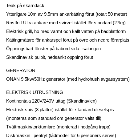
Teak på skarndäck
Ytterligare 10m av 9.5mm ankarkätting förut (totalt 50 meter)
Rostfritt Ultra ankare med svirvel istället för standard (27kg)
Elektrisk grill, ho med varmt och kallt vatten på badplattform
Kättingmätare för ankarspel förut på övre och nedre förarplats
Öppningsbart fönster på babord sida i salongen
Skandinavisk pulpit, nedsänkt öppning förut
GENERATOR
ONAN 9.5kw/50Hz generator (med hydrohush avgassystem)
ELEKTRISK UTRUSTNING
Kontinentala 220V/240V uttag (Skandinavien)
Electrisk spis (3 plattor) istället för standard dieselspis
(monteras som standard om generator valts till)
Tvättmaskin/torktumlare (monterad i nedgång trapp)
Diskmaskin i pentryt (lådmodell för 6 personers servis)