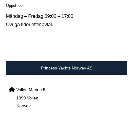
Öppettider
Måndag – Fredag 09:00 – 17:00
Övriga tider efter avtal.
Princess Yachts Norway AS
Vollen Marina 5
1390 Vollen
Norway
info@princessyachts.no
support@princessyachts.no
+47 66 76 08 70