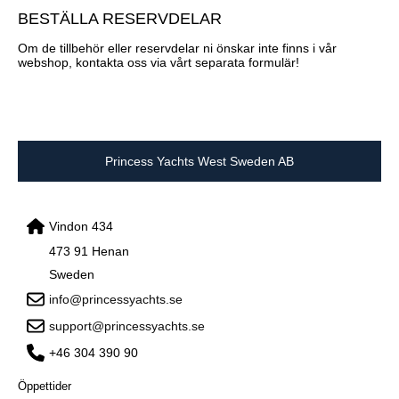
BESTÄLLA RESERVDELAR
Om de tillbehör eller reservdelar ni önskar inte finns i vår
webshop, kontakta oss via vårt separata formulär!
Princess Yachts West Sweden AB
Vindon 434
473 91 Henan
Sweden
info@princessyachts.se
support@princessyachts.se
+46 304 390 90
Öppettider