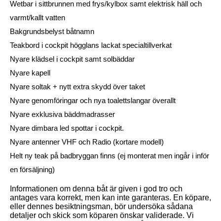
Wetbar i sittbrunnen med frys/kylbox samt elektrisk häll och
varmt/kallt vatten
Bakgrundsbelyst båtnamn
Teakbord i cockpit högglans lackat specialtillverkat
Nyare klädsel i cockpit samt solbäddar
Nyare kapell
Nyare soltak + nytt extra skydd över taket
Nyare genomföringar och nya toalettslangar överallt
Nyare exklusiva bäddmadrasser
Nyare dimbara led spottar i cockpit.
Nyare antenner VHF och Radio (kortare modell)
Helt ny teak på badbryggan finns (ej monterat men ingår i inför
en försäljning)
Informationen om denna båt är given i god tro och
antages vara korrekt, men kan inte garanteras. En köpare,
eller dennes besiktningsman, bör undersöka sådana
detaljer och skick som köparen önskar validerade. Vi