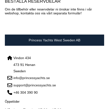
BESTÄLLA RESERVDELAR
Om de tillbehör eller reservdelar ni önskar inte finns i vår
webshop, kontakta oss via vårt separata formulär!
Princess Yachts West Sweden AB
Vindon 434
473 91 Henan
Sweden
info@princessyachts.se
support@princessyachts.se
+46 304 390 90
Öppettider