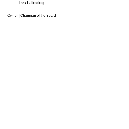
Lars Falkeskog
Owner | Chairman of the Board
SVENSKA AVDELNINGEN
Jane Cooper
Niclas Juvakka