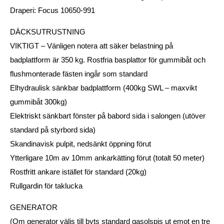
Draperi: Focus 10650-991
DÄCKSUTRUSTNING
VIKTIGT – Vänligen notera att säker belastning på
badplattform är 350 kg. Rostfria basplattor för gummibåt och
flushmonterade fästen ingår som standard
Elhydraulisk sänkbar badplattform (400kg SWL – maxvikt
gummibåt 300kg)
Elektriskt sänkbart fönster på babord sida i salongen (utöver
standard på styrbord sida)
Skandinavisk pulpit, nedsänkt öppning förut
Ytterligare 10m av 10mm ankarkätting förut (totalt 50 meter)
Rostfritt ankare istället för standard (20kg)
Rullgardin för taklucka
GENERATOR
(Om generator väljs till byts standard gasolspis ut emot en tre