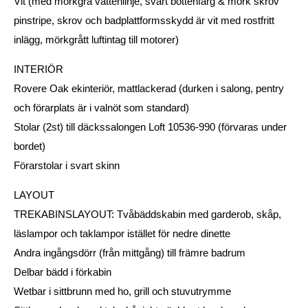
Vit (med mörkgrå vattenlinje, svart bottenfärg & mörk skrov
pinstripe, skrov och badplattformsskydd är vit med rostfritt
inlägg, mörkgrått luftintag till motorer)
INTERIÖR
Rovere Oak ekinteriör, mattlackerad (durken i salong, pentry
och förarplats är i valnöt som standard)
Stolar (2st) till däckssalongen Loft 10536-990 (förvaras under
bordet)
Förarstolar i svart skinn
LAYOUT
TREKABINSLAYOUT: Tvåbäddskabin med garderob, skåp,
läslampor och taklampor istället för nedre dinette
Andra ingångsdörr (från mittgång) till främre badrum
Delbar bädd i förkabin
Wetbar i sittbrunn med ho, grill och stuvutrymme