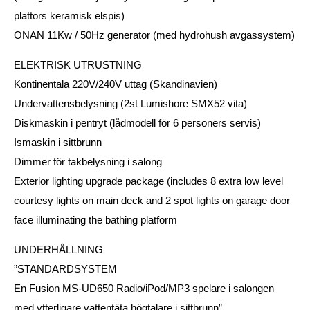
plattors keramisk elspis)
ONAN 11Kw / 50Hz generator (med hydrohush avgassystem)
ELEKTRISK UTRUSTNING
Kontinentala 220V/240V uttag (Skandinavien)
Undervattensbelysning (2st Lumishore SMX52 vita)
Diskmaskin i pentryt (lådmodell för 6 personers servis)
Ismaskin i sittbrunn
Dimmer för takbelysning i salong
Exterior lighting upgrade package (includes 8 extra low level
courtesy lights on main deck and 2 spot lights on garage door
face illuminating the bathing platform
UNDERHÅLLNING
”STANDARDSYSTEM
En Fusion MS-UD650 Radio/iPod/MP3 spelare i salongen
med ytterligare vattentäta högtalare i sittbrunn”