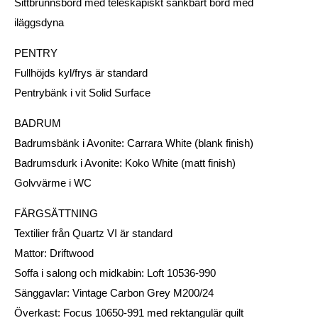
Sittbrunnsbord med teleskåpiskt sänkbart bord med
iläggsdyna
PENTRY
Fullhöjds kyl/frys är standard
Pentrybänk i vit Solid Surface
BADRUM
Badrumsbänk i Avonite: Carrara White (blank finish)
Badrumsdurk i Avonite: Koko White (matt finish)
Golvvärme i WC
FÄRGSÄTTNING
Textilier från Quartz VI är standard
Mattor: Driftwood
Soffa i salong och midkabin: Loft 10536-990
Sänggavlar: Vintage Carbon Grey M200/24
Överkast: Focus 10650-991 med rektangulär quilt