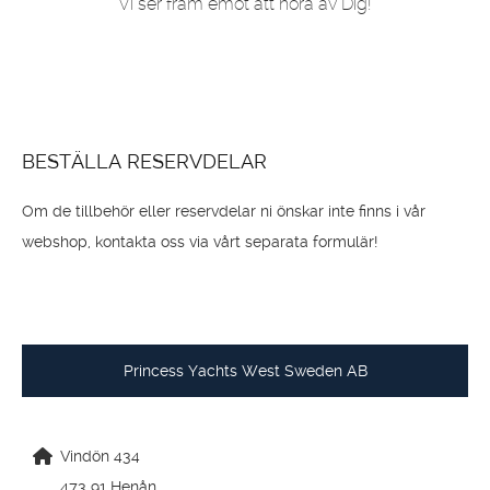
Vi ser fram emot att höra av Dig!
BESTÄLLA RESERVDELAR
Om de tillbehör eller reservdelar ni önskar inte finns i vår
webshop, kontakta oss via vårt separata formulär!
Princess Yachts West Sweden AB
Vindön 434
473 91 Henån