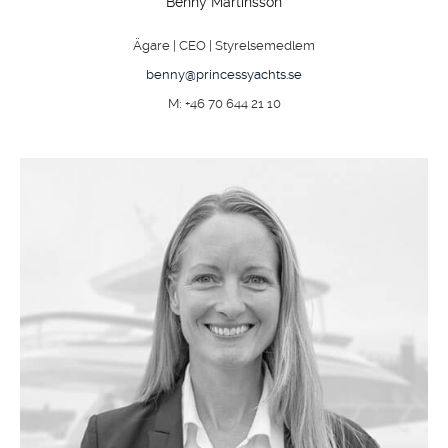
Benny Martinsson
Ägare | CEO | Styrelsemedlem
benny@princessyachts.se
M: +46 70 644 21 10