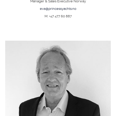
Manager & Sales Executive Norway
eva@princessyachts.no
M: +47 477 60 887