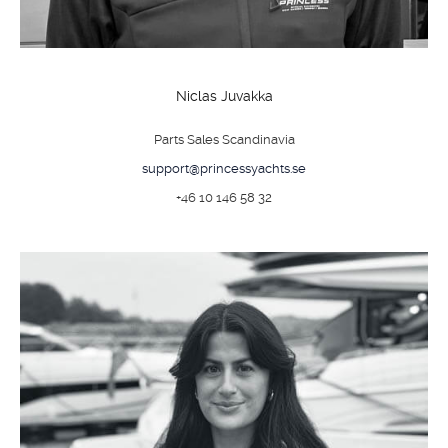
OM
Niclas Juvakka
BÅTAR
Parts Sales Scandinavia
MARINOR
support@princessyachts.se
TJANSTER
+46 10 146 58 32
NYHETER
EVENT
DESIGN STUDIO
TILL SALU
SHOP