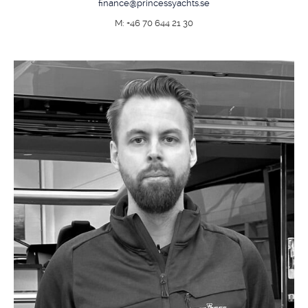
finance@princessyachts.se
M: +46 70 644 21 30