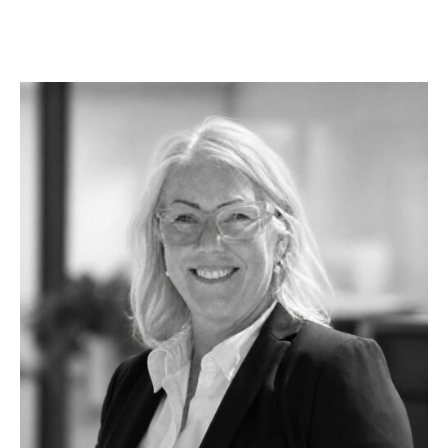
OM
BÅTAR
MARINOR
TJANSTER
NYHETER
EVENT
DESIGN STUDIO