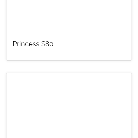
default
Princess S80
01
MAR 2016