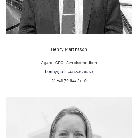
Benny Martinsson
Ägare | CEO | Styrelsemedlem
benny@princessyachts.se
M: +46 70 644 21 10