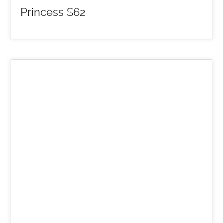
Princess S62
15
MAR 2016
default