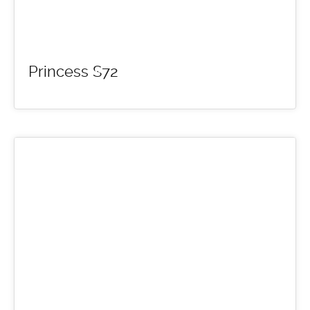
Princess S72
12
MAR 2016