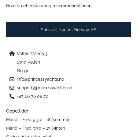
Hotell- och restaurang rekommendationer
Princess Yachts Norway AS
Vollen Marina 5
1390 Vollen
Norge
info@princessyachts.no
support@princessyachts.no
+47 66 76 08 70
Öppettider
Månd – Fred 9:30 – 18 (sommar)
Månd – Fred 9:30 – 17 (vinter)
Övriga tider efter avtal.