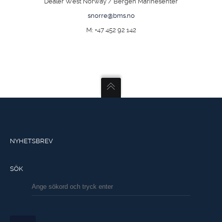
Dealer West Norway / Bergen Marinesenter
snorre@bms.no
M: +47 452 92 142
NYHETSBREV
SÖK