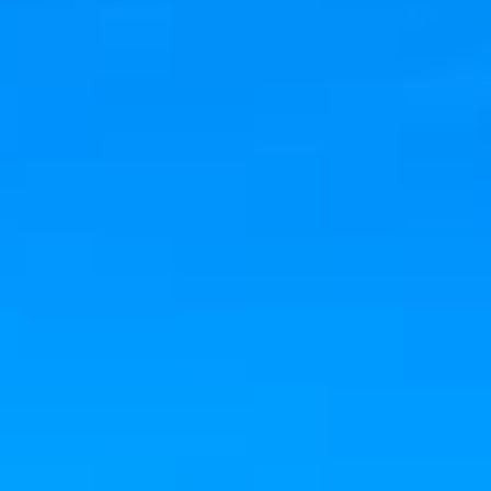
OM
BÅTAR
MARINOR
TJANSTER
NYHETER
EVENT
DESIGN STUDIO