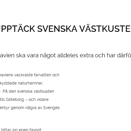
PPTÄCK SVENSKA VÄSTKUST
dinavien ska vara något alldeles extra och har dä
naviens vackraste farvatten
och
 skyddade naturhamnar,
r.
På den svenska västkusten
ill Göteborg – och vidare
ventyr genom några av Sveriges
ittar sin egen favorit.