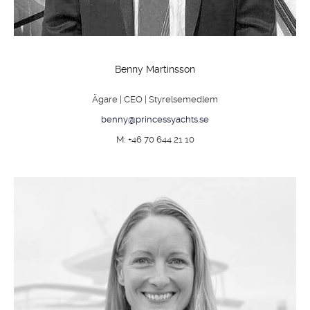
Benny Martinsson
Ägare | CEO | Styrelsemedlem
benny@princessyachts.se
M: +46 70 644 21 10