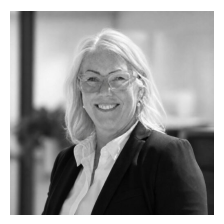
MARINOR
TJANSTER
NYHETER
EVENT
DESIGN STUDIO
TILL SALU
SHOP
KONTAKT