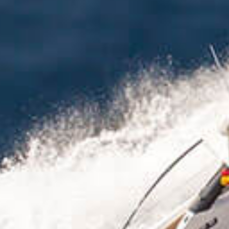
OM
BÅTAR
MARINOR
TJANSTER
NYHETER
EVENT
DESIGN STUDIO